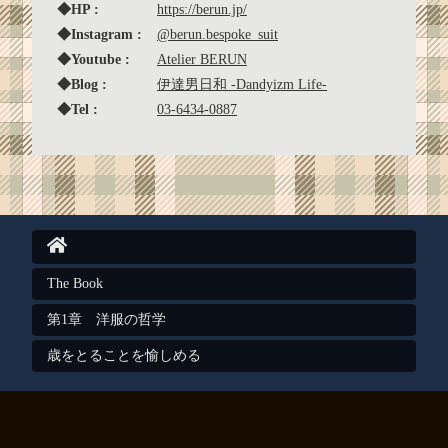
◆HP :
https://berun.jp/
◆Instagram :
@berun.bespoke_suit
◆Youtube :
Atelier BERUN
◆Blog :
伊達男日和 -Dandyizm Life-
◆Tel :
03-6434-0887
The Book
第1章 洋服の哲学
歳をとることを愉しめる