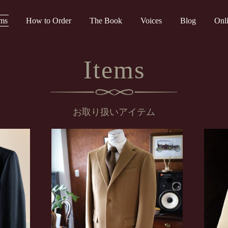
ems
How to Order
The Book
Voices
Blog
Onl
Items
お取り扱いアイテム