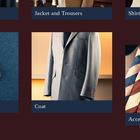
Jacket and Trousers
Shir
Item
ス・スー
カジュアル化してきている昨今、街でジ
イン
国の生
ャケットスタイルを見かけることは増え
の縫
程を国内
ましたが、スーツよりも着こなしが複雑
です
なため、正しい着こなしができている人
光る
re
More
Coat
Acce
シュー
純然たる男のコートとして、BERUNで
たグッド
ははじめのコートにはチェスターフィー
BER