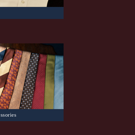
t
s
ポート生地を使用し、国内最高基準
製工場によりお作りしているシャツ
More
。
細部にまでこだわった職人の腕が
More
ssories
UNではネクタイ、キャスケットな