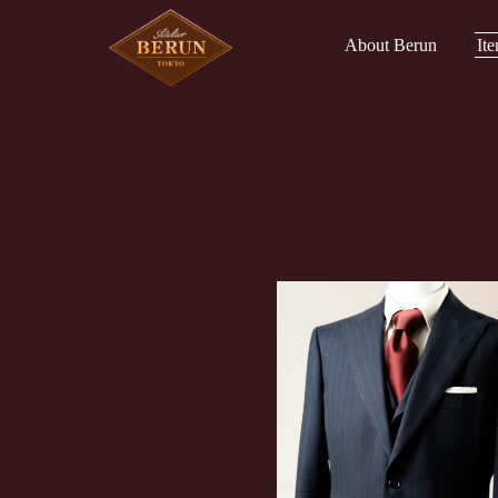
About Berun
It