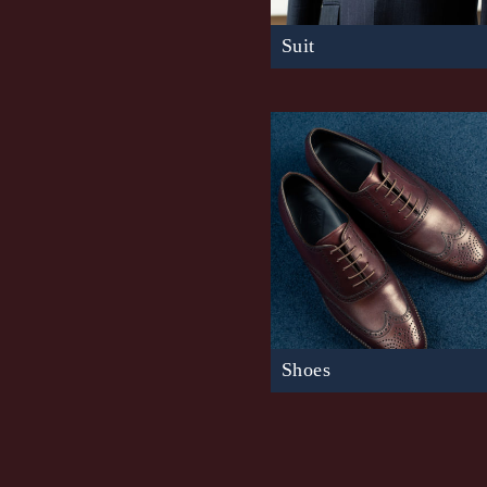
Suit
スーツの基本であるスリーピー
ツがBERUNのスタイルです。
英
地を主に取り揃え、すべての行
の職人によって縫製
Mo
Shoes
革とデザインから選ぶオーダー
ズ。
実用性と美しさを兼ね備え