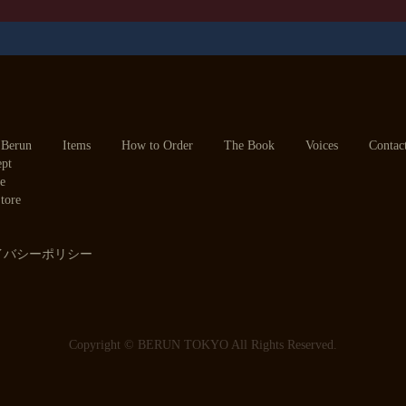
す。
ルドコートを推奨しております。
最もフ
どの
ォ
す。
re
は、
More
 Berun
Items
How to Order
The Book
Voices
Contac
ept
le
tore
イバシーポリシー
Copyright © BERUN TOKYO All Rights Reserved.